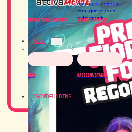
Premio Fiorella Folino
Contest Cosplay
NEWS
Blog
Rassegna Stampa
CROWDFUNDING