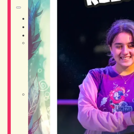
HOME
CHI SIAMO
DISTRETTI
Adventure District
Live District
Musica
Shopping District