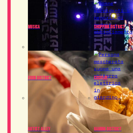
Musica
Shopping District
Food District
Cosplay
Artist Alley
Gaming District