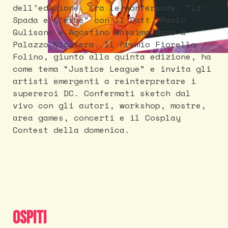
dell’edizione. Tra le conferenze, “La
Spada e L’eroe” con il Dott. Paolo
Gulisano e Agostino Massimo Mano a
Palazzo Nicotera. Il Premio Fiorella
Folino, giunto alla quinta edizione, ha
come tema “Justice League” e invita gli
artisti emergenti a reinterpretare i
supereroi DC. Confermati sketch dal
vivo con gli autori, workshop, mostre,
area games, concerti e il Cosplay
Contest della domenica.
Ospiti