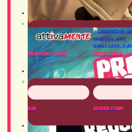
Contest
Premio Fiorella Folino
Contest Cosplay
News
Blog
Rassegna Stampa
Crowdfunding