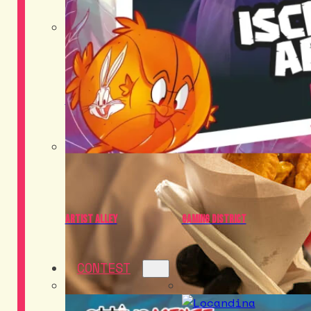
Food District
Cosplay
Artist Alley
Gaming District
CONTEST