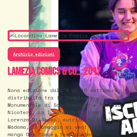
Archivio edizioni
Lamezia Comics & Co... 2017
Nona edizione dall’8 al 10 settembre,
distribuita tra il Complesso
Monumentale di San Domenico e Palazzo
Nicotera. La locandina è firmata da
Lorenza Di Sepio, autrice di Simple e
Madama, in omaggio ai vent’anni del
manga One Piece: tema portante