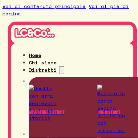
Vai al contenuto principale
Vai al piè di
pagina
Home
Chi siamo
Distretti
Adventure District
Live District