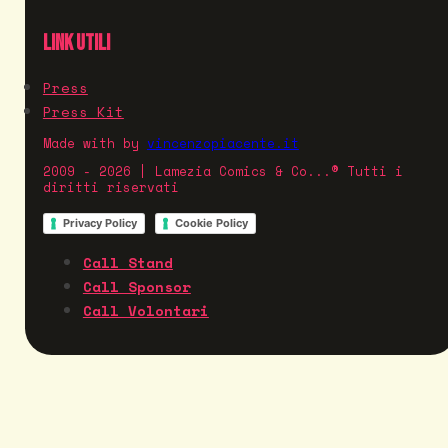
LINK UTILI
Press
Press Kit
Made with
by
vincenzopiacente.it
2009 - 2026 | Lamezia Comics & Co...® Tutti i
diritti riservati
Privacy Policy
Cookie Policy
Call Stand
Call Sponsor
Call Volontari