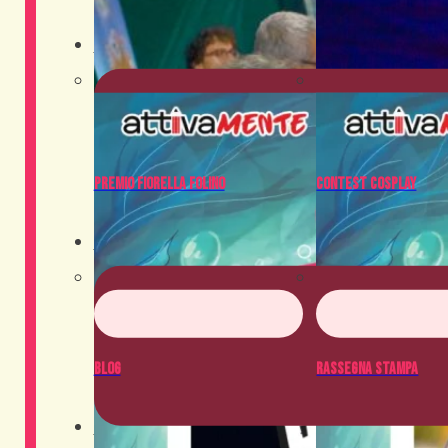
Contest
Premio Fiorella Folino
Contest Cosplay
News
Blog
Rassegna Stampa
Crowdfunding