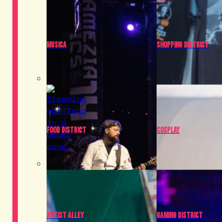
Musica
Shopping District
Food District
Cosplay
Artist Alley
Gaming District