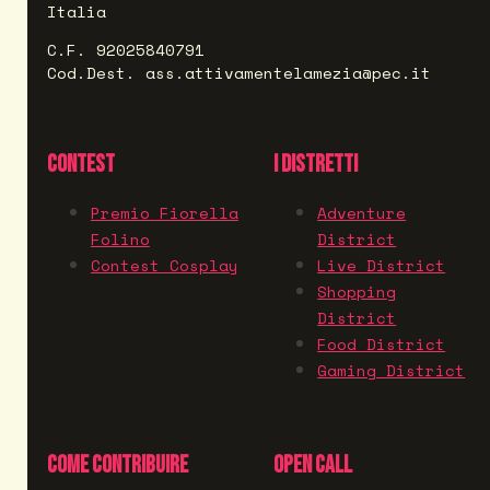
Italia
C.F. 92025840791
Cod.Dest. ass.attivamentelamezia@pec.it
CONTEST
I DISTRETTI
Premio Fiorella
Adventure
Folino
District
Contest Cosplay
Live District
Shopping
District
Food District
Gaming District
COME CONTRIBUIRE
OPEN CALL