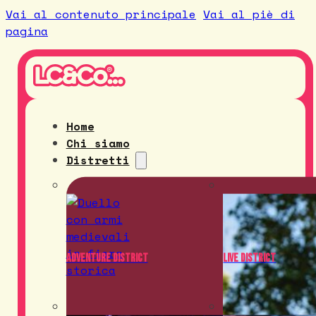
Vai al contenuto principale
Vai al piè di
pagina
Home
Chi siamo
Distretti
Adventure District
Live District