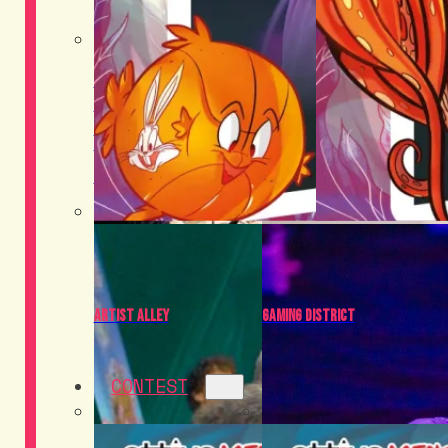
Food District
Cosplay
Artist Alley
Gaming District
CONTEST