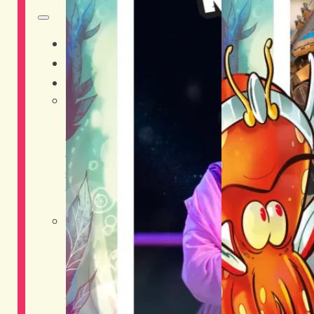
HOME
CHI SIAMO
DISTRETTI
Adventure District
Live District
Musica
Shopping District