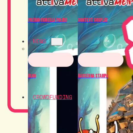
Premio Fiorella Folino
Contest Cosplay
NEWS
Blog
Rassegna Stampa
CROWDFUNDING