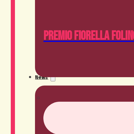
Premio Fiorella Folin
News