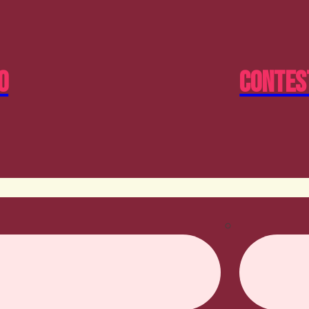
o
Contes