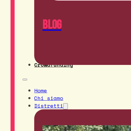
Blog
Crowdfunding
Home
Chi siamo
Distretti