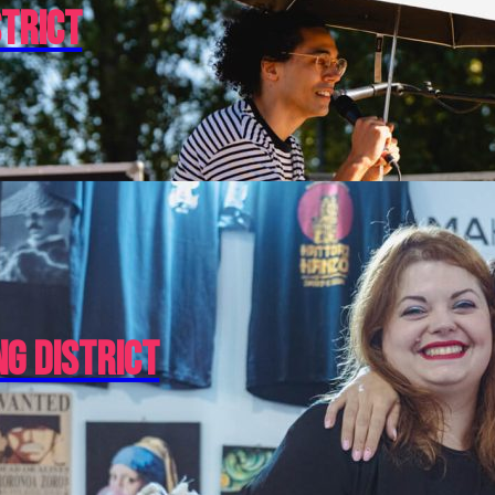
strict
ng District