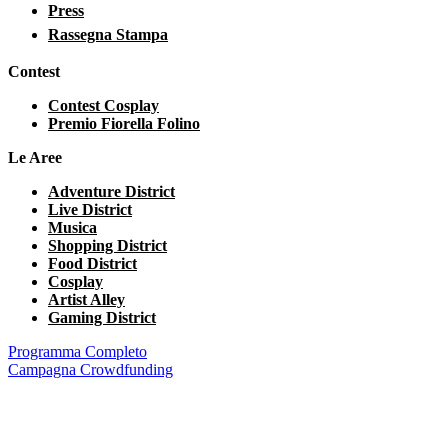
Press
Rassegna Stampa
Contest
Contest Cosplay
Premio Fiorella Folino
Le Aree
Adventure District
Live District
Musica
Shopping District
Food District
Cosplay
Artist Alley
Gaming District
Programma Completo
Campagna Crowdfunding