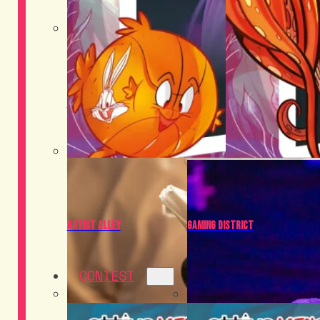
Food District
Cosplay
Artist Alley
Gaming District
CONTEST