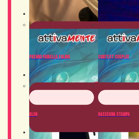
Contest
Premio Fiorella Folino
Contest Cosplay
News
Blog
Rassegna Stampa
Crowdfunding