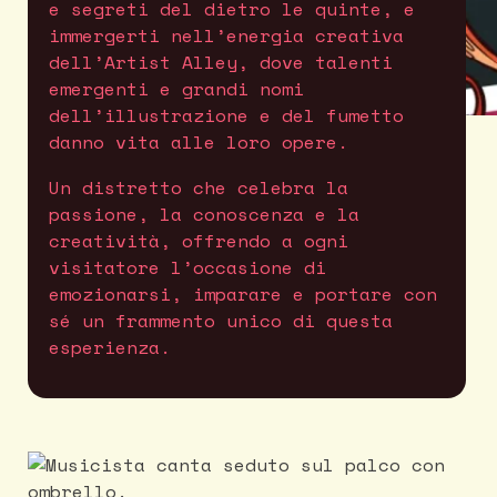
e segreti del dietro le quinte, e
immergerti nell’energia creativa
dell’Artist Alley, dove talenti
emergenti e grandi nomi
dell’illustrazione e del fumetto
danno vita alle loro opere.
Un distretto che celebra la
passione, la conoscenza e la
creatività, offrendo a ogni
visitatore l’occasione di
emozionarsi, imparare e portare con
sé un frammento unico di questa
esperienza.