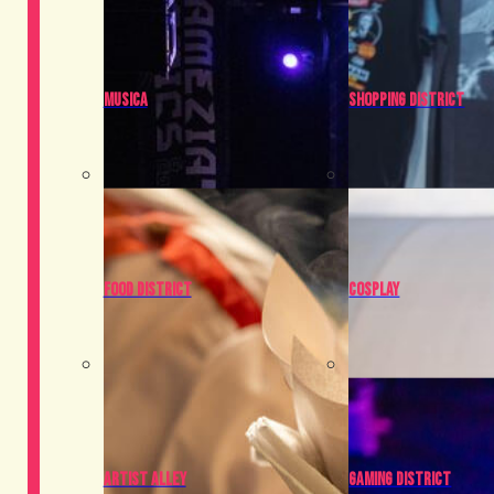
Musica
Shopping District
Food District
Cosplay
Artist Alley
Gaming District