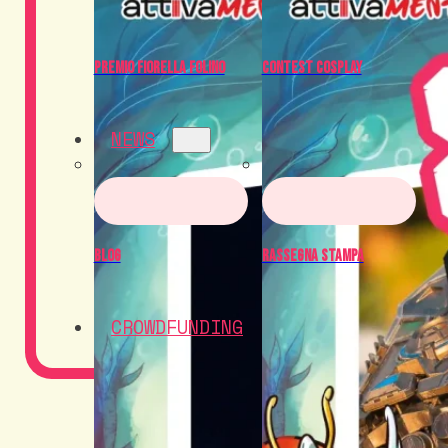
Premio Fiorella Folino
Contest Cosplay
NEWS
Blog
Rassegna Stampa
CROWDFUNDING