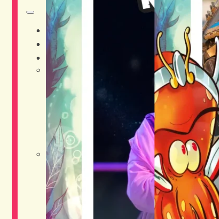
HOME
CHI SIAMO
DISTRETTI
Adventure District
Live District
Musica
Shopping District