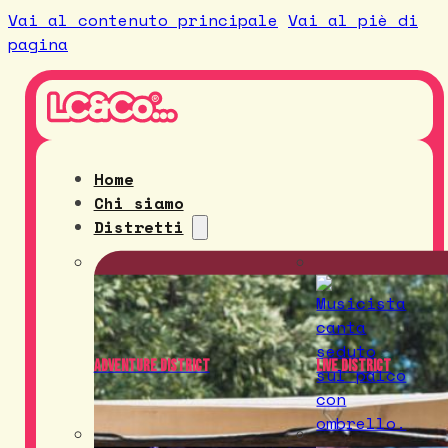
Vai al contenuto principale
Vai al piè di
pagina
Home
Chi siamo
Distretti
Adventure District
Live District