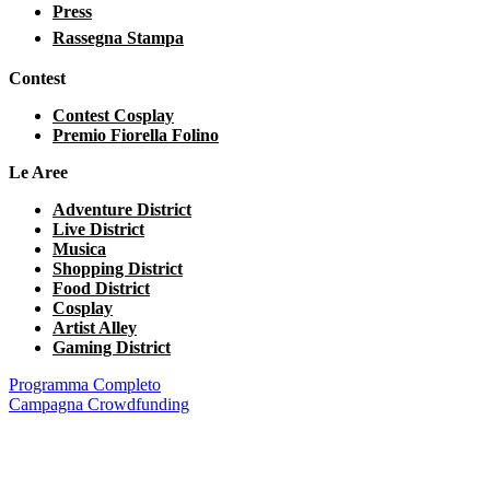
Press
Rassegna Stampa
Contest
Contest Cosplay
Premio Fiorella Folino
Le Aree
Adventure District
Live District
Musica
Shopping District
Food District
Cosplay
Artist Alley
Gaming District
Programma Completo
Campagna Crowdfunding