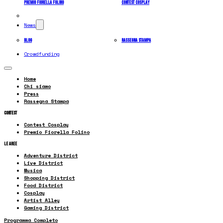
Premio Fiorella Folino
Contest Cosplay
News
Blog
Rassegna Stampa
Crowdfunding
Home
Chi siamo
Press
Rassegna Stampa
Contest
Contest Cosplay
Premio Fiorella Folino
Le Aree
Adventure District
Live District
Musica
Shopping District
Food District
Cosplay
Artist Alley
Gaming District
Programma Completo