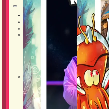
HOME
CHI SIAMO
DISTRETTI
Adventure District
Live District
Musica
Shopping District