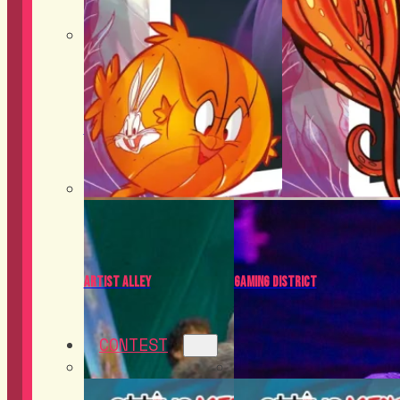
Food District
Cosplay
Artist Alley
Gaming District
CONTEST