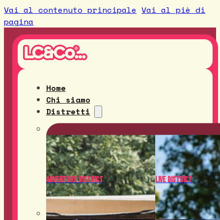
Vai al contenuto principale
Vai al piè di
pagina
Home
Chi siamo
Distretti
Adventure District
Live District