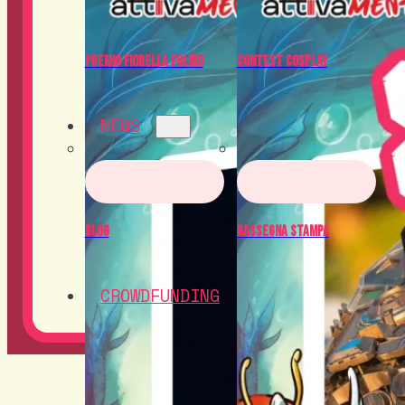
Premio Fiorella Folino
Contest Cosplay
NEWS
Blog
Rassegna Stampa
CROWDFUNDING