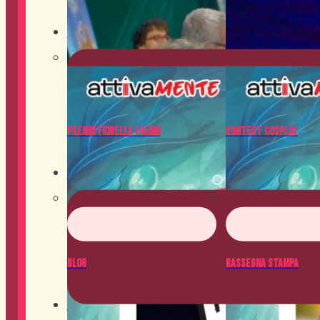
Contest
Premio Fiorella Folino
Contest Cosplay
News
Blog
Rassegna Stampa
Crowdfunding