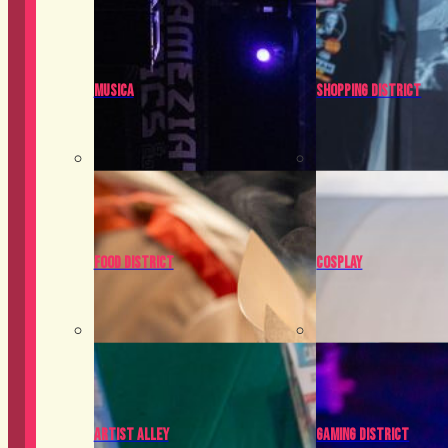
Musica
Shopping District
Food District
Cosplay
Artist Alley
Gaming District