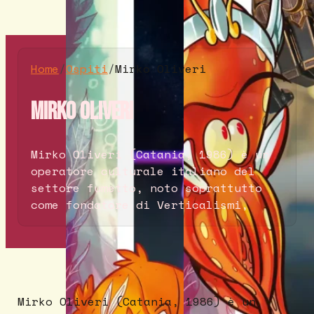
Home
/
Ospiti
/
Mirko Oliveri
Mirko Oliveri
Mirko Oliveri (Catania, 1986) è un
operatore culturale italiano del
settore fumetto, noto soprattutto
come fondatore di Verticalismi,
Mirko Oliveri (Catania, 1986) è un