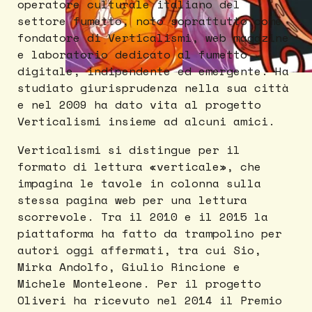
operatore culturale italiano del
settore fumetto, noto soprattutto come
fondatore di Verticalismi, web magazine
e laboratorio dedicato al fumetto
digitale, indipendente ed emergente. Ha
studiato giurisprudenza nella sua città
e nel 2009 ha dato vita al progetto
Verticalismi insieme ad alcuni amici.
Verticalismi si distingue per il
formato di lettura «verticale», che
impagina le tavole in colonna sulla
stessa pagina web per una lettura
scorrevole. Tra il 2010 e il 2015 la
piattaforma ha fatto da trampolino per
autori oggi affermati, tra cui Sio,
Mirka Andolfo, Giulio Rincione e
Michele Monteleone. Per il progetto
Oliveri ha ricevuto nel 2014 il Premio