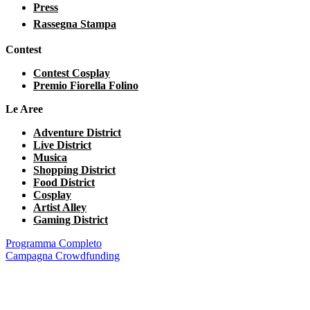
Press
Rassegna Stampa
Contest
Contest Cosplay
Premio Fiorella Folino
Le Aree
Adventure District
Live District
Musica
Shopping District
Food District
Cosplay
Artist Alley
Gaming District
Programma Completo
Campagna Crowdfunding