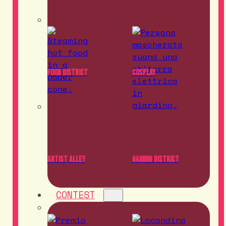
Food District
Cosplay
Artist Alley
Gaming District
CONTEST