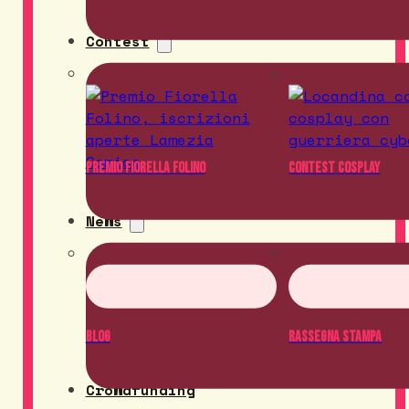
Contest
Premio Fiorella Folino
Contest Cosplay
News
Blog
Rassegna Stampa
Crowdfunding