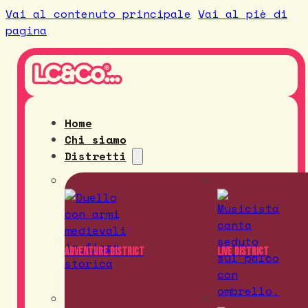
Vai al contenuto principale
Vai al piè di
pagina
Home
Chi siamo
Distretti
Adventure District
Live District