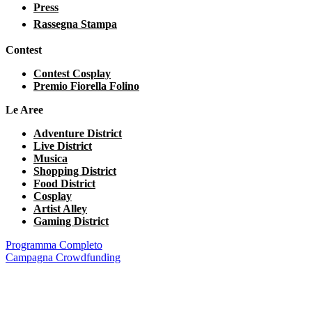
Press
Rassegna Stampa
Contest
Contest Cosplay
Premio Fiorella Folino
Le Aree
Adventure District
Live District
Musica
Shopping District
Food District
Cosplay
Artist Alley
Gaming District
Programma Completo
Campagna Crowdfunding