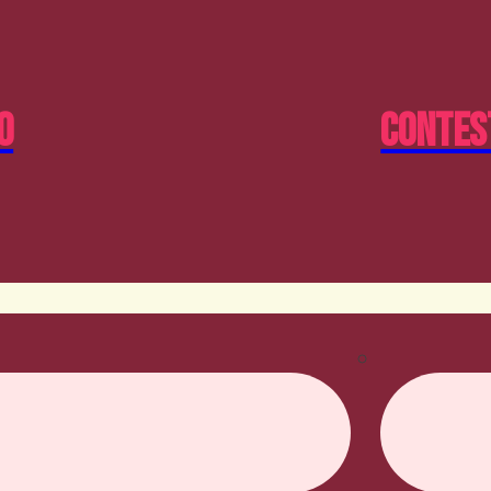
o
Contes