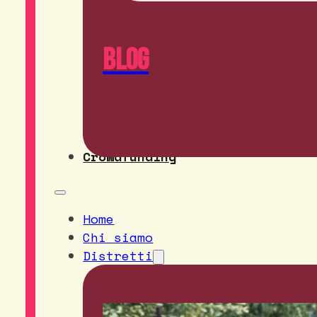
Blog
Crowdfunding
Home
Chi siamo
Distretti