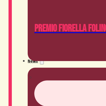
Premio Fiorella Folin
News