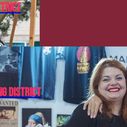
strict
ng District