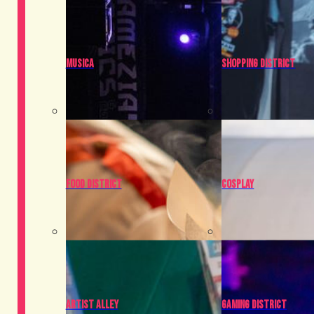
Musica
Shopping District
Food District
Cosplay
Artist Alley
Gaming District