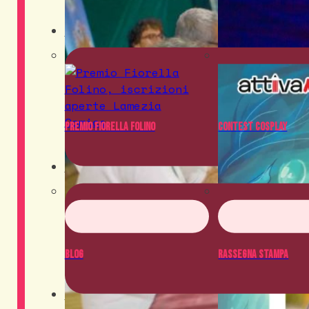
Contest
Premio Fiorella Folino
Contest Cosplay
News
Blog
Rassegna Stampa
Crowdfunding