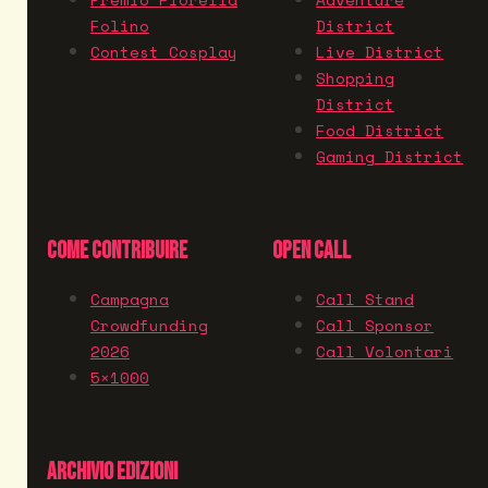
Folino
District
Contest Cosplay
Live District
Shopping
District
Food District
Gaming District
COME CONTRIBUIRE
OPEN CALL
Campagna
Call Stand
Crowdfunding
Call Sponsor
2026
Call Volontari
5×1000
ARCHIVIO EDIZIONI