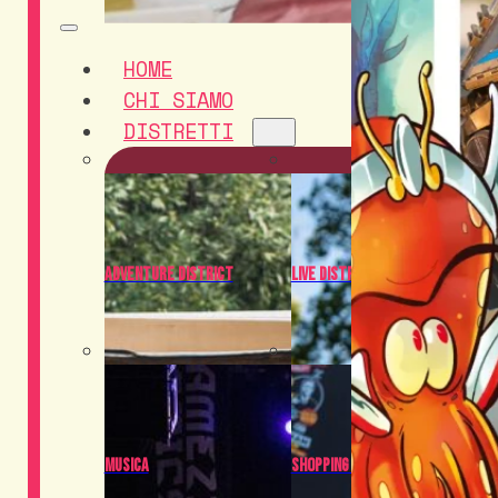
HOME
CHI SIAMO
DISTRETTI
Adventure District
Live District
Musica
Shopping District