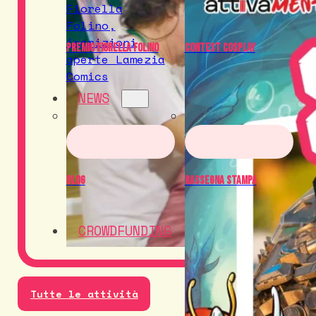
Premio Fiorella Folino
Contest Cosplay
NEWS
Blog
Rassegna Stampa
CROWDFUNDING
Tutte le attività