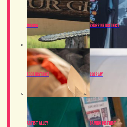
Musica
Shopping District
Food District
Cosplay
Artist Alley
Gaming District