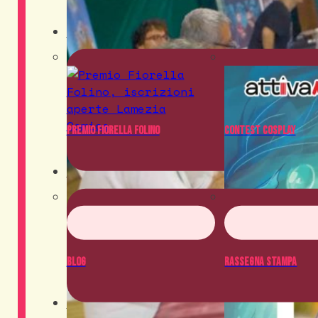
Contest
Premio Fiorella Folino
Contest Cosplay
News
Blog
Rassegna Stampa
Crowdfunding