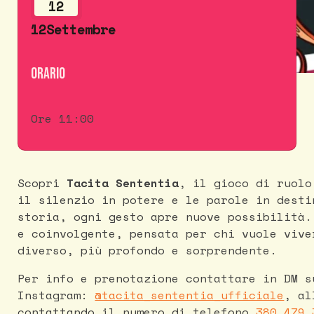
12
12
Settembre
Orario
Ore 11:00
Scopri
Tacita Sententia
, il gioco di ruolo
il silenzio in potere e le parole in desti
storia, ogni gesto apre nuove possibilità.
e coinvolgente, pensata per chi vuole vive
diverso, più profondo e sorprendente.
Per info e prenotazione contattare in DM s
Instagram:
@tacita_sententia_ufficiale
, al
contattando il numero di telefono
380 479 