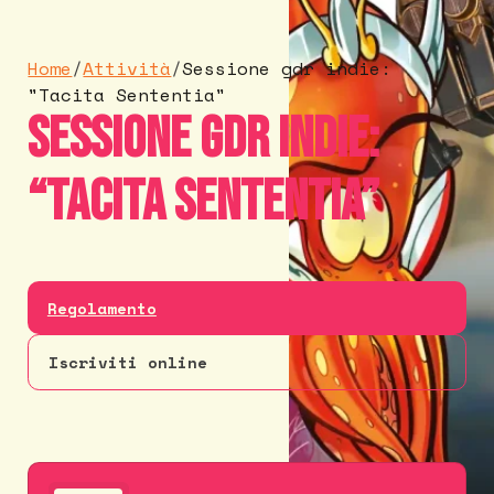
Home
/
Attività
/
Sessione gdr indie:
"Tacita Sententia"
Sessione gdr indie:
“Tacita Sententia”
Regolamento
Iscriviti online