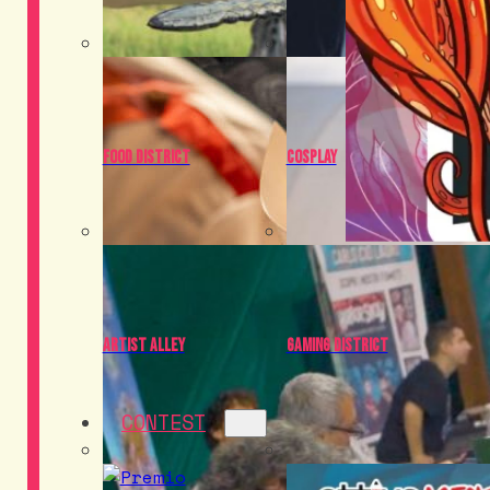
Food District
Cosplay
Artist Alley
Gaming District
CONTEST