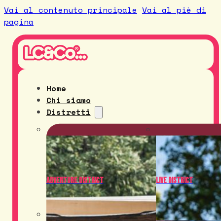
Vai al contenuto principale
Vai al piè di
pagina
Home
Chi siamo
Distretti
Adventure District
Live District