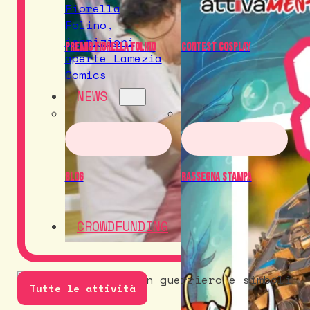
Premio Fiorella Folino
Contest Cosplay
NEWS
Blog
Rassegna Stampa
CROWDFUNDING
Tutte le attività