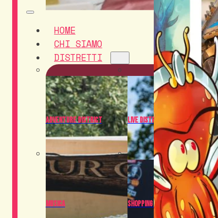
HOME
CHI SIAMO
DISTRETTI
Adventure District
Live District
Musica
Shopping District