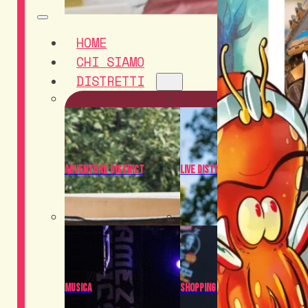
HOME
CHI SIAMO
DISTRETTI
Adventure District
Live District
Musica
Shopping District