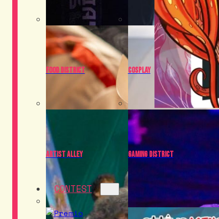
Food District
Cosplay
Artist Alley
Gaming District
CONTEST