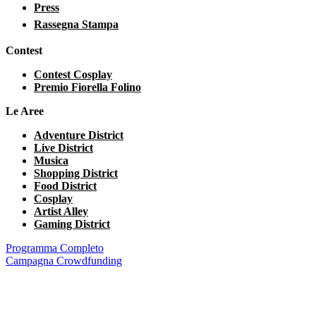
Press
Rassegna Stampa
Contest
Contest Cosplay
Premio Fiorella Folino
Le Aree
Adventure District
Live District
Musica
Shopping District
Food District
Cosplay
Artist Alley
Gaming District
Programma Completo
Campagna Crowdfunding