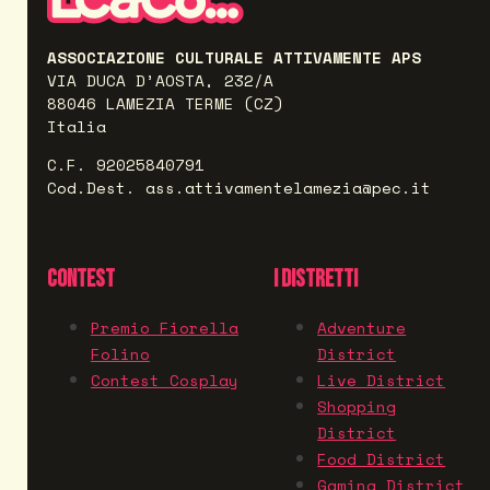
ASSOCIAZIONE CULTURALE ATTIVAMENTE APS
VIA DUCA D’AOSTA, 232/A
88046 LAMEZIA TERME (CZ)
Italia
C.F. 92025840791
Cod.Dest. ass.attivamentelamezia@pec.it
CONTEST
I DISTRETTI
Premio Fiorella
Adventure
Folino
District
Contest Cosplay
Live District
Shopping
District
Food District
Gaming District