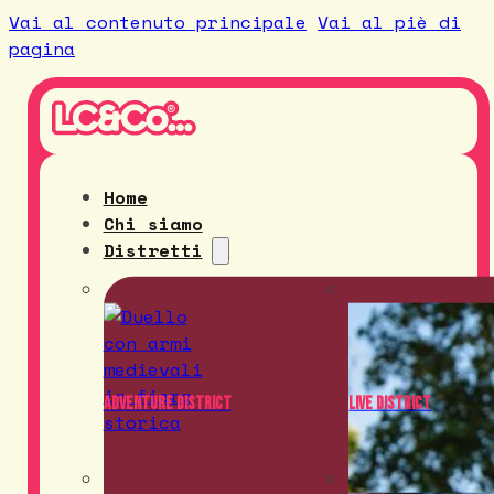
Vai al contenuto principale
Vai al piè di
pagina
Home
Chi siamo
Distretti
Adventure District
Live District