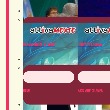
Contest
Premio Fiorella Folino
Contest Cosplay
News
Blog
Rassegna Stampa
Crowdfunding