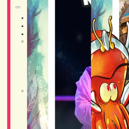
HOME
CHI SIAMO
DISTRETTI
Adventure District
Live District
Musica
Shopping District