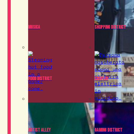
Musica
Shopping District
Food District
Cosplay
Artist Alley
Gaming District