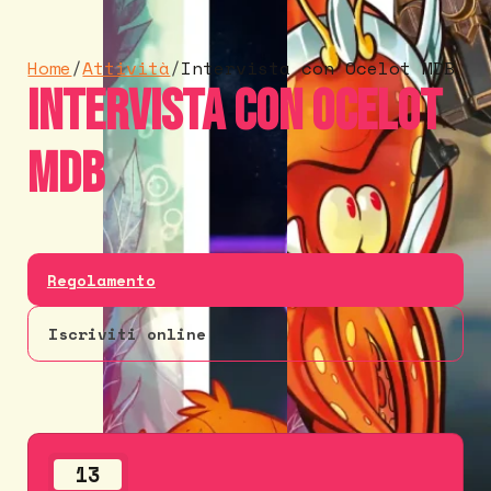
Home
/
Attività
/
Intervista con Ocelot MDB
Intervista con Ocelot
MDB
Regolamento
Iscriviti online
13