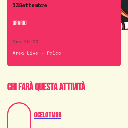
13
Settembre
Orario
Ore 15:00
Area Live - Palco
Chi farà questa attività
OcelotMDB