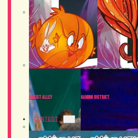
Food District
Cosplay
Artist Alley
Gaming District
CONTEST